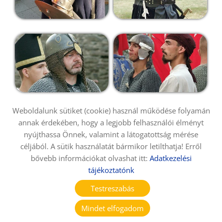
Weboldalunk sütiket (cookie) használ működése folyamán
annak érdekében, hogy a legjobb felhasználói élményt
nyújthassa Önnek, valamint a látogatottság mérése
céljából. A sütik használatát bármikor letilthatja! Erről
bővebb információkat olvashat itt:
Adatkezelési
tájékoztatónk
Testreszabás
Mindet elfogadom
KERESÉS AZ OLDAL TARTALMÁBAN