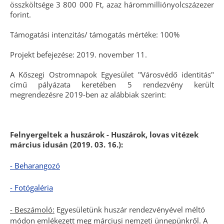
összköltsége 3 800 000 Ft, azaz hárommilliónyolcszázezer
forint.
Támogatási intenzitás/ támogatás mértéke: 100%
Projekt befejezése: 2019. november 11.
A Kőszegi Ostromnapok Egyesület "Városvédő identitás"
című pályázata keretében 5 rendezvény került
megrendezésre 2019-ben az alábbiak szerint:
Felnyergeltek a huszárok - Huszárok, lovas vitézek
március idusán (2019. 03. 16.):
- Beharangozó
- Fotógaléria
- Beszámoló:
Egyesületünk huszár rendezvényével méltó
módon emlékezett meg márciusi nemzeti ünnepünkről. A