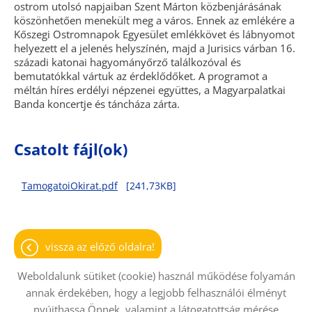
ostrom utolsó napjaiban Szent Márton közbenjárásának
köszönhetően menekült meg a város. Ennek az emlékére a
Kőszegi Ostromnapok Egyesület emlékkövet és lábnyomot
helyezett el a jelenés helyszínén, majd a Jurisics várban 16.
századi katonai hagyományőrző találkozóval és
bemutatókkal vártuk az érdeklődőket. A programot a
méltán híres erdélyi népzenei együttes, a Magyarpalatkai
Banda koncertje és táncháza zárta.
Csatolt fájl(ok)
TamogatoiOkirat.pdf
[241,73KB]
vissza az előző oldalra!
Weboldalunk sütiket (cookie) használ működése folyamán
annak érdekében, hogy a legjobb felhasználói élményt
nyújthassa Önnek, valamint a látogatottság mérése