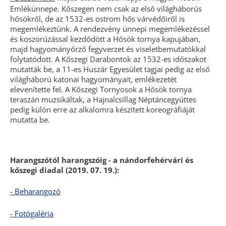
Emlékünnepe. Kőszegen nem csak az első világháborús
hősökről, de az 1532-es ostrom hős várvédőiről is
megemlékeztünk. A rendezvény ünnepi megemlékezéssel
és koszorúzással kezdődött a Hősök tornya kapujában,
majd hagyományőrző fegyverzet és viseletbemutatókkal
folytatódott. A Kőszegi Darabontok az 1532-es időszakot
mutatták be, a 11-es Huszár Egyesület tagjai pedig az első
világháború katonai hagyományait, emlékezetét
elevenítette fel. A Kőszegi Tornyosok a Hősök tornya
teraszán muzsikáltak, a Hajnalcsillag Néptáncegyüttes
pedig külön erre az alkalomra készített koreográfiáját
mutatta be.
Harangszótól harangszóig - a nándorfehérvári és
kőszegi diadal (2019. 07. 19.):
- Beharangozó
- Fotógaléria