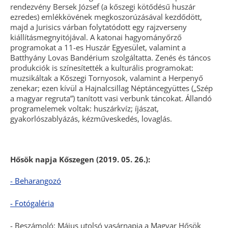
rendezvény Bersek József (a kőszegi kötődésű huszár
ezredes) emlékkövének megkoszorúzásával kezdődött,
majd a Jurisics várban folytatódott egy rajzverseny
kiállításmegnyitójával. A katonai hagyományőrző
programokat a 11-es Huszár Egyesület, valamint a
Batthyány Lovas Bandérium szolgáltatta. Zenés és táncos
produkciók is színesítették a kulturális programokat:
muzsikáltak a Kőszegi Tornyosok, valamint a Herpenyő
zenekar; ezen kívül a Hajnalcsillag Néptáncegyüttes („Szép
a magyar regruta”) tanított vasi verbunk táncokat. Állandó
programelemek voltak: huszárkvíz; íjászat,
gyakorlószablyázás, kézműveskedés, lovaglás.
Hősök napja Kőszegen (2019. 05. 26.):
- Beharangozó
- Fotógaléria
- Beszámoló:
Május utolsó vasárnapja a Magyar Hősök