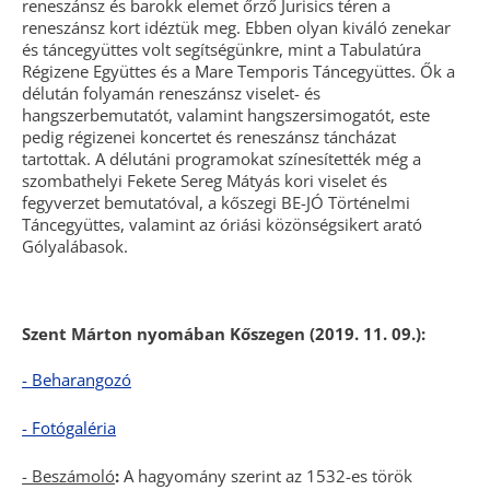
reneszánsz és barokk elemet őrző Jurisics téren a
reneszánsz kort idéztük meg. Ebben olyan kiváló zenekar
és táncegyüttes volt segítségünkre, mint a Tabulatúra
Régizene Együttes és a Mare Temporis Táncegyüttes. Ők a
délután folyamán reneszánsz viselet- és
hangszerbemutatót, valamint hangszersimogatót, este
pedig régizenei koncertet és reneszánsz táncházat
tartottak. A délutáni programokat színesítették még a
szombathelyi Fekete Sereg Mátyás kori viselet és
fegyverzet bemutatóval, a kőszegi BE-JÓ Történelmi
Táncegyüttes, valamint az óriási közönségsikert arató
Gólyalábasok.
Szent Márton nyomában Kőszegen (2019. 11. 09.):
- Beharangozó
- Fotógaléria
- Beszámoló
:
A hagyomány szerint az 1532-es török