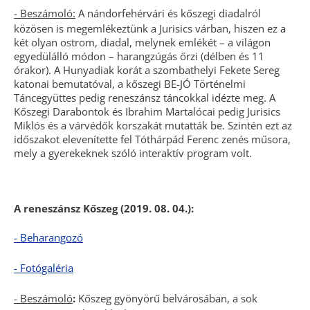
- Beszámoló:
A nándorfehérvári és kőszegi diadalról
közösen is megemlékeztünk a Jurisics várban, hiszen ez a
két olyan ostrom, diadal, melynek emlékét – a világon
egyedülálló módon – harangzúgás őrzi (délben és 11
órakor). A Hunyadiak korát a szombathelyi Fekete Sereg
katonai bemutatóval, a kőszegi BE-JÓ Történelmi
Táncegyüttes pedig reneszánsz táncokkal idézte meg. A
Kőszegi Darabontok és Ibrahim Martalócai pedig Jurisics
Miklós és a várvédők korszakát mutatták be. Szintén ezt az
időszakot elevenítette fel Tóthárpád Ferenc zenés műsora,
mely a gyerekeknek szóló interaktív program volt.
A reneszánsz Kőszeg (2019. 08. 04.):
- Beharangozó
- Fotógaléria
- Beszámoló
:
Kőszeg gyönyörű belvárosában, a sok