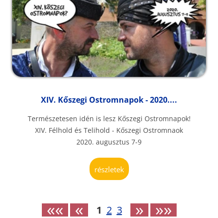
XIV. Kőszegi Ostromnapok - 2020....
Természetesen idén is lesz Kőszegi Ostromnapok!
XIV. Félhold és Telihold - Kőszegi Ostromnaok
2020. augusztus 7-9
részletek
««
«
»
»»
1
2
3