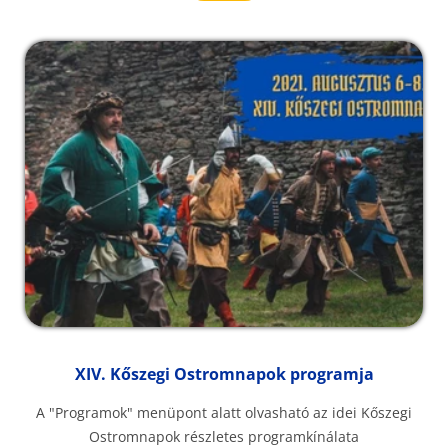
XIV. Kőszegi Ostromnapok programja
A "Programok" menüpont alatt olvasható az idei Kőszegi
Ostromnapok részletes programkínálata