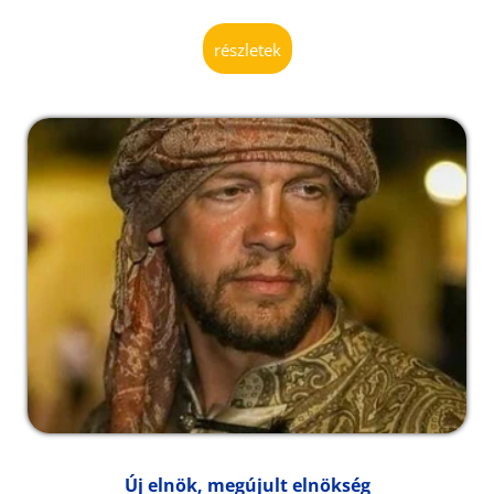
részletek
Új elnök, megújult elnökség