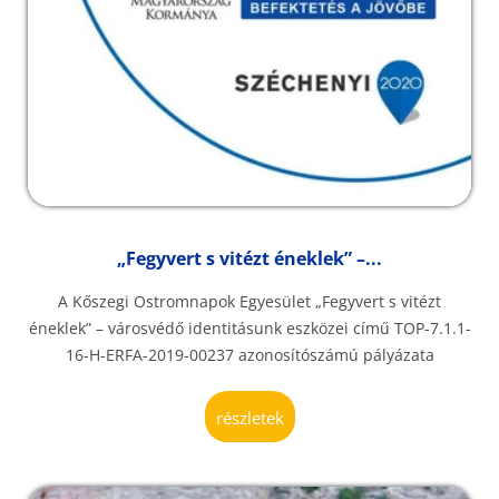
„Fegyvert s vitézt éneklek” –...
A Kőszegi Ostromnapok Egyesület „Fegyvert s vitézt
éneklek” – városvédő identitásunk eszközei című TOP-7.1.1-
16-H-ERFA-2019-00237 azonosítószámú pályázata
részletek