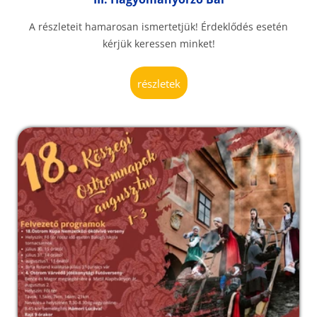
A részleteit hamarosan ismertetjük! Érdeklődés esetén
kérjük keressen minket!
részletek