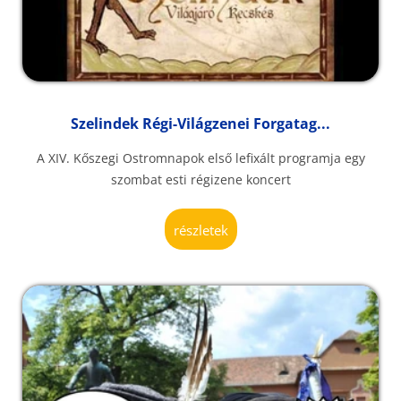
Szelindek Régi-Világzenei Forgatag...
A XIV. Kőszegi Ostromnapok első lefixált programja egy
szombat esti régizene koncert
részletek