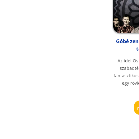
Góbé zen
Az idei O
szabadté
fantasztikus
egy rövi