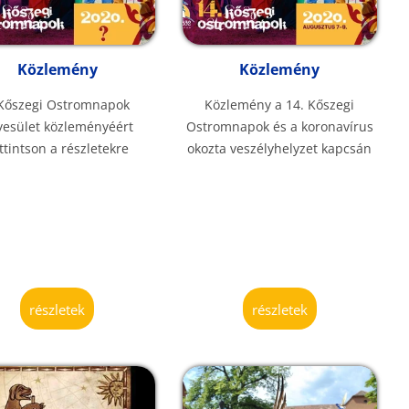
Közlemény
Közlemény
Kőszegi Ostromnapok
Közlemény a 14. Kőszegi
yesület közleményéért
Ostromnapok és a koronavírus
ttintson a részletekre
okozta veszélyhelyzet kapcsán
részletek
részletek