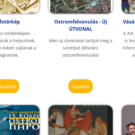
fotérkép
Ostromfelvonulás - ÚJ
Vásá
ÚTVONAL
bi infotérképen
A XVI
azok a helyszínek,
Idén új útvonalon tartjuk meg a
is le
ei évben zajlanak a
szombat délutáni
inform
rogramok.
ostromfelvonulást
a
részletek
részletek