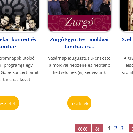
ekar koncert és
Zurgó Együttes - moldvai
Szel
táncház
táncház és...
stromnapok utolsó
Vasárnap (augusztus 9-én) este
A XI
ri programja egy
a moldvai népzene és néptánc
els
 Góbé koncert, amit
kedvelőinek (is) kedvezünk
szomb
d táncház követ
részletek
részletek
««
«
1
2
3