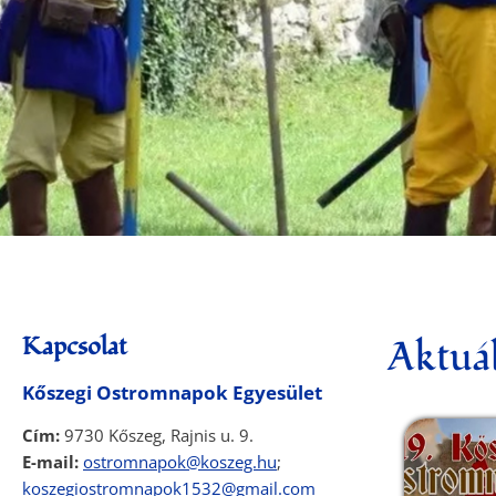
Kapcsolat
Aktuál
Kőszegi Ostromnapok Egyesület
Cím:
9730 Kőszeg, Rajnis u. 9.
E-mail:
ostromnapok@koszeg.hu
;
koszegiostromnapok1532@gmail.com