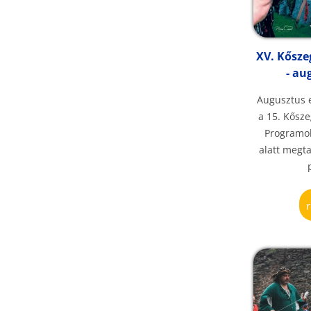
XV. Kősz
- au
Augusztus e
a 15. Kősz
Programo
alatt megta