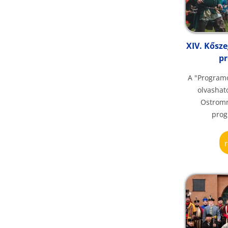
XIV. Kősz
p
A "Program
olvashat
Ostromn
prog