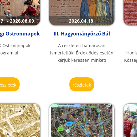
7. - 2026.08.09.
2026.04.18.
egi Ostromnapok
III. Hagyományőrző Bál
IX Ostromnapok
A részleteit hamarosan
rogramjai
ismertetjük! Érdeklődés esetén
Honla
kérjük keressen minket!
Kősze
részletek
részletek