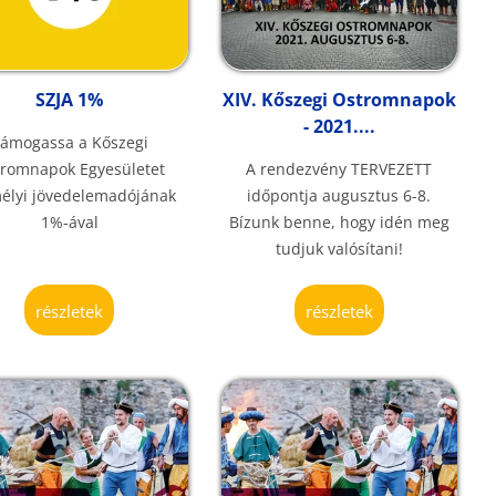
SZJA 1%
XIV. Kőszegi Ostromnapok
- 2021....
ámogassa a Kőszegi
romnapok Egyesületet
A rendezvény TERVEZETT
élyi jövedelemadójának
időpontja augusztus 6-8.
1%-ával
Bízunk benne, hogy idén meg
tudjuk valósítani!
részletek
részletek