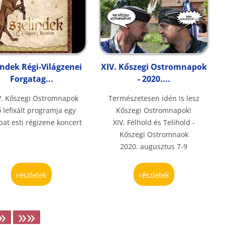
indek Régi-Világzenei
XIV. Kőszegi Ostromnapok
Forgatag...
- 2020....
V. Kőszegi Ostromnapok
Természetesen idén is lesz
ő lefixált programja egy
Kőszegi Ostromnapok!
at esti régizene koncert
XIV. Félhold és Telihold -
Kőszegi Ostromnaok
2020. augusztus 7-9
részletek
részletek
»
»»