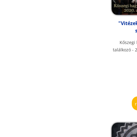
"Vitézek
Kőszegi
találkozó -