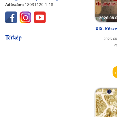
Adószám:
18031120-1-18
2026.08.0
XIX. Kősz
Térkép
2026 X
P