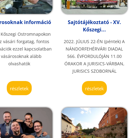
rosoknak információ
Sajtótájékoztató - XV.
Kőszegi...
. Kőszegi Ostromnapokon
sz vásári forgatag, fontos
2022. JÚLIUS 22-ÉN (péntek) A
ációk ezzel kapcsolatban
NÁNDORFEHÉRVÁRI DIADAL
 vásárosoknak alább
566. ÉVFORDULÓJÁN 11.00
olvashatók
ÓRAKOR A JURISICS-VÁRBAN,
JURISICS SZOBORNÁL
részletek
részletek