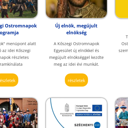
egi Ostromnapok
Új elnök, megújult
rogramja
elnökség
T
ok" menüpont alatt
A Kőszegi Ostromnapok
Ost
ó az idei Kőszegi
Egyesület új elnökkel és
szem
apok részletes
megújult elnökséggel kezdte
ramkínálata
meg az idei évi munkát.
részletek
részletek