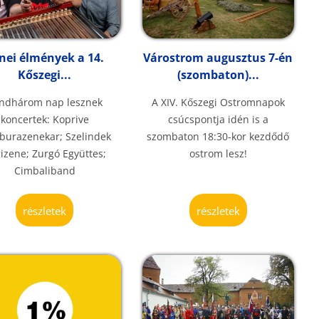
nei élmények a 14.
Várostrom augusztus 7-én
Kőszegi...
(szombaton)...
ndhárom nap lesznek
A XIV. Kőszegi Ostromnapok
koncertek: Koprive
csúcspontja idén is a
urazenekar; Szelindek
szombaton 18:30-kor kezdődő
izene; Zurgó Együttes;
ostrom lesz!
Cimbaliband
részletek
részletek