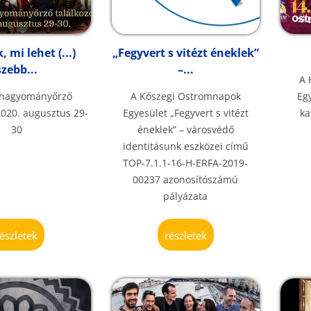
, mi lehet (...)
„Fegyvert s vitézt éneklek”
szebb...
–...
A 
 hagyományőrző
A Kőszegi Ostromnapok
Eg
 2020. augusztus 29-
Egyesület „Fegyvert s vitézt
ka
30
éneklek” – városvédő
identitásunk eszközei című
TOP-7.1.1-16-H-ERFA-2019-
00237 azonosítószámú
pályázata
részletek
részletek