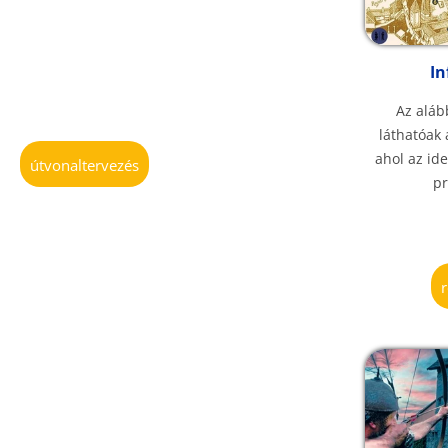
In
Az aláb
láthatóak 
ahol az id
útvonaltervezés
p