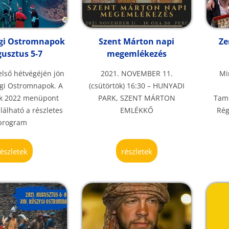
egi Ostromnapok
Szent Márton napi
Ze
gusztus 5-7
megemlékezés
lső hétvégéjén jön
2021. NOVEMBER 11.
Mi
egi Ostromnapok. A
(csütörtök) 16:30 – HUNYADI
k 2022 menüpont
PARK, SZENT MÁRTON
Tamb
lálható a részletes
EMLÉKKŐ
Rég
program
részletek
részletek