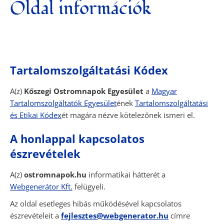
Oldal információk
Tartalomszolgáltatási Kódex
A(z)
Kőszegi Ostromnapok Egyesület
a
Magyar
Tartalomszolgáltatók Egyesület
ének
Tartalomszolgáltatási
és Etikai Kódex
ét magára nézve kötelezőnek ismeri el.
A honlappal kapcsolatos
észrevételek
A(z)
ostromnapok.hu
informatikai hátterét a
Webgenerátor Kft.
felügyeli.
Az oldal esetleges hibás működésével kapcsolatos
észrevételeit a
fejlesztes@webgenerator.hu
címre