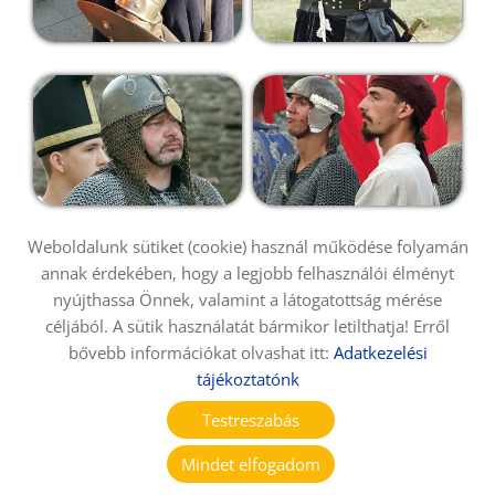
Weboldalunk sütiket (cookie) használ működése folyamán
annak érdekében, hogy a legjobb felhasználói élményt
nyújthassa Önnek, valamint a látogatottság mérése
céljából. A sütik használatát bármikor letilthatja! Erről
bővebb információkat olvashat itt:
Adatkezelési
tájékoztatónk
Testreszabás
Mindet elfogadom
KERESÉS AZ OLDAL TARTALMÁBAN