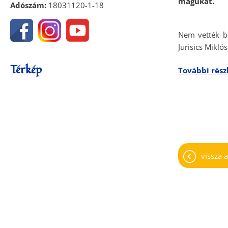
magukat.
Adószám:
18031120-1-18
Nem vették be
Jurisics Mikló
Térkép
További rész
vissza a