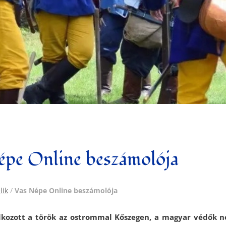
épe Online beszámolója
lik
/
Vas Népe Online beszámolója
lkozott a török az ostrommal Kőszegen, a magyar védők 