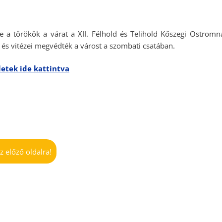
 a törökök a várat a XII. Félhold és Telihold Kőszegi Ostrom
s és vitézei megvédték a várost a szombati csatában.
letek ide kattintva
z előző oldalra!