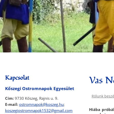
Kapcsolat
Vas N
Kőszegi Ostromnapok Egyesület
Rólunk beszé
Cím:
9730 Kőszeg, Rajnis u. 9.
E-mail:
ostromnapok@koszeg.hu
;
Hiába próbá
koszegiostromnapok1532@gmail.com