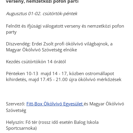
verseny, nemzetközi pofon parti
Augusztus 01-02. csütörtök-péntek
Felnőtt és ifjúsági válogatott verseny és nemzetközi pofon
party
Díszvendég: Erdei Zsolt profi ökölvívó világbajnok, a
Magyar Ökölvívó Szövetség elnöke
Kezdés csütörtökön 14 órától
Pénteken 10-13 majd 14 - 17, közben ostromállapot
kihirdetés, majd 17.45 - 21.00 újra ökölvívó mérkőzések
Szervező:
Fitt-Box Ökölvívó Egyesület
és Magyar Ökölvívó
Szövetség
Helyszín: Fő tér (rossz idő esetén Balog Iskola
Sportcsarnoka)