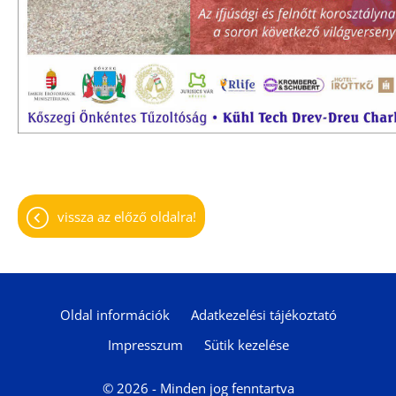
vissza az előző oldalra!
Oldal információk
Adatkezelési tájékoztató
Impresszum
Sütik kezelése
© 2026 - Minden jog fenntartva