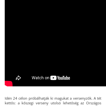
Idén 24 célon próbálhatják ki magukat a versenyzők. A tét
kettős: a kőszegi verseny utolsó lehetőség az Országos