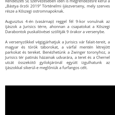
Rendészeti SE szervezésében idén is megrendezésre kerül a
„Bástya őrzői 2019” Történelmi íjászverseny, mely szerves
része a Kőszegi ostromnapoknak.
Augusztus 4-én (vasárnap) reggel fél 9-kor vonulnak az
íjászok a Jurisics térre, ahonnan a csapatokat a Kőszegi
Darabontok puskalövései szólítják 9 órakor a versenybe.
A versenyzőkkel végigjárhatjuk a Jurisics vár falait-tereit, a
magyar és török táborokat, a várfal mentén létrejött
parkokat és tereket. Benézhetünk a Zwinger toronyhoz, a
Jurisics tér patinás házainak udvarára, a teret és a Chernel
utcát összekötő gyilokjárónál együtt izgulhatunk az
íjászokkal sikerül-e meglőniük a furfangos célt.