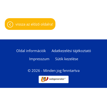
vissza az előző oldalra!
Oldal információk
Adatkezelési tájékoztató
Impresszum
Sütik kezelése
© 2026 - Minden jog fenntartva